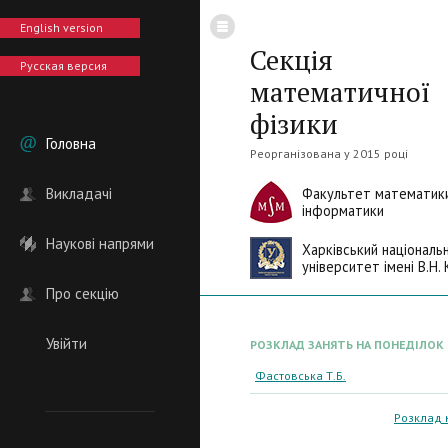
English version
Секція
Русская версия
математичної
фізики
Головна
Реорганізована у 2015 році
Викладачі
Факультет математики
інформатики
Наукові напрями
Харківський національ
університет імені В.Н. 
Про секцію
Увійти
РОЗКЛАД ЗАНЯТЬ НА ПОНЕДІЛОК
Фастовська Т.Б.
Розклад 