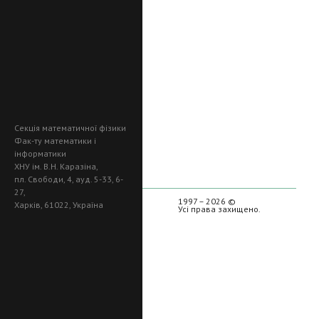
Секція математичної фізики
Фак-ту математики і
інформатики
ХНУ ім. В.Н. Каразіна,
пл. Свободи, 4, ауд. 5-33, 6-
27,
1997 – 2026 ©
Харків, 61022, Україна
Усі права захищено.