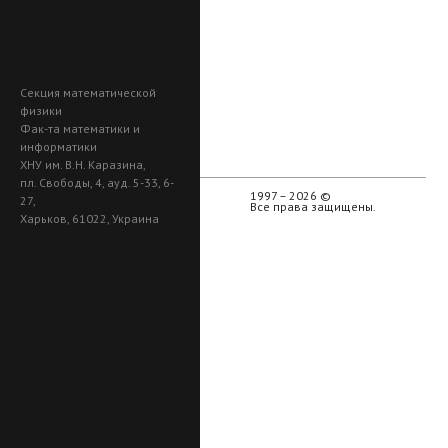
Секция математической
физики
Фак-та математики и
информатики
ХНУ им. В.Н. Каразина,
пл. Свободы, 4, ауд. 5-33, 6-
1997 – 2026 ©
27,
Все права защищены.
Харьков, 61022, Украина