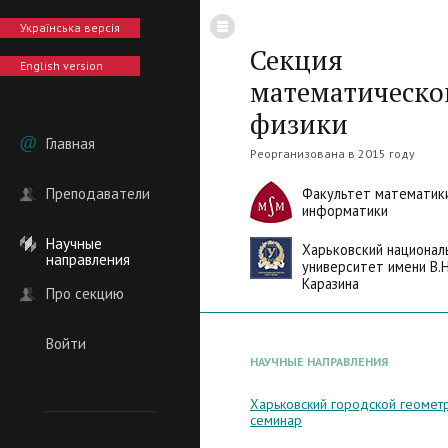
Українська версія
Секция
English version
математическо
физики
Главная
Реорганизована в 2015 году
Преподаватели
Факультет математик
информатики
Научные
Харьковский национал
направления
университет имени В.Н
Каразина
Про секцию
Войти
НАУЧНЫЕ НАПРАВЛЕНИЯ
Харьковский городской геомет
семинар