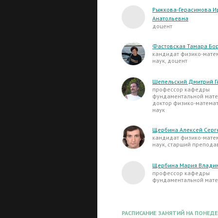
Рыжкова-Герасимова И
Анатольевна
доцент
Фастовская Тамара Бо
кандидат физико-мате
наук, доцент
Шепельский Дмитрий Г
профессор кафедры
фундаментальной мате
доктор физико-матема
наук
Щербина Алексей Серг
кандидат физико-мате
наук, старший препода
Щербина Мария Влади
профессор кафедры
фундаментальной мате
РАСПИСАНИЕ ЗАНЯТИЙ НА ПОНЕД