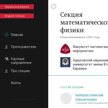
Українська версія
Секция
English version
математическо
физики
Главная
Реорганизована в 2015 году
Преподаватели
Факультет математик
информатики
Научные
Харьковский национал
направления
университет имени В.Н
Каразина
Про секцию
Войти
СОСТАВ СЕКЦИИ
Колбасин Станислав
Александрович
старший преподавател