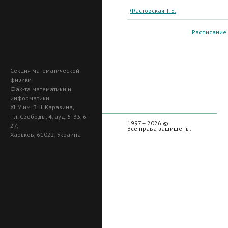
Фастовская Т.Б.
Расписание
Секция математической
физики
Фак-та математики и
информатики
ХНУ им. В.Н. Каразина,
пл. Свободы, 4, ауд. 5-33, 6-
1997 – 2026 ©
27,
Все права защищены.
Харьков, 61022, Украина