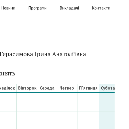
Новини
Програми
Викладачі
Контакти
Герасимова Ірина Анатоліївна
анять
неділок
Вівторок
Середа
Четвер
П`ятниця
Субота