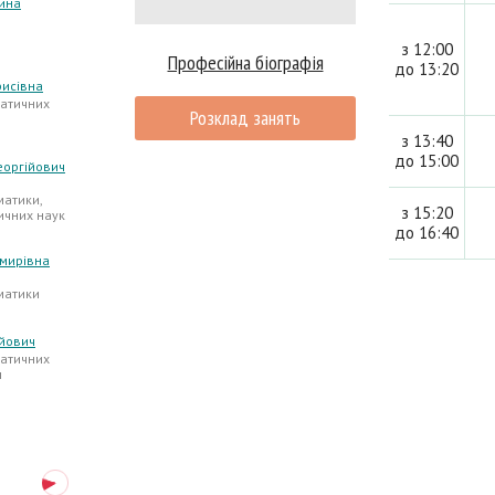
ина
з 12:00
Професійна біографія
до 13:20
рисівна
атичних
Розклад занять
з 13:40
до 15:00
еоргійович
атики,
з 15:20
ичних наук
до 16:40
мирівна
матики
йович
атичних
ч