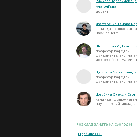
Рижкова-Герасимова Ір
Анатоліївна
доцент
Фастовська Тамара Бо
кандидат фізико-матем
наук, доцент
Шепельський Дмитро Г
професор кафедри
фундаментальної матем
доктор фізико-математ
Щербина Марія Володи
професор кафедри
фундаментальної мате
Щербина Олексій Сергі
кандидат фізико-матем
наук, старший виклада
РОЗКЛАД ЗАНЯТЬ НА СЬОГОДНІ
Щербина О.С.