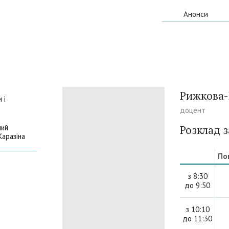
Анонси
Рижкова-
 i
доцент
ний
Розклад з
Каразіна
По
з 8:30
до 9:50
з 10:10
до 11:30