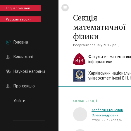
English version
Секція
Русская версия
математичної
фізики
Головна
Реорганізована у 2015 році
Викладачі
Факультет математики
інформатики
Наукові напрями
Харківський національ
університет імені В.Н. 
Про секцію
Увійти
СКЛАД СЕКЦІЇ
Колбасін Станіслав
Олександрович
старший викладач