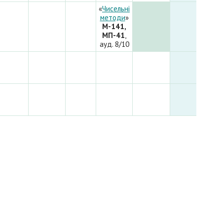
«
Чисельні
методи
»
М-141,
МП-41
,
ауд. 8/10